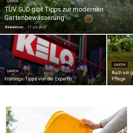
GARTEN
TÜV SÜD gibt Tipps zur modernen
Gartenbewässerung
Redaktion
-
17. Juli 2026
GARTEN
GARTEN
Auch ein 
Frühlings-Tipps von der Expertin
Pflege