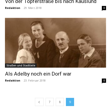
Von der Töpferstraße bis nach Kauslund
Redaktion
-
29. März 2018
0
Straßen und Stadtteile
Als Adelby noch ein Dorf war
Redaktion
-
23. Februar 2018
0
7
8
9