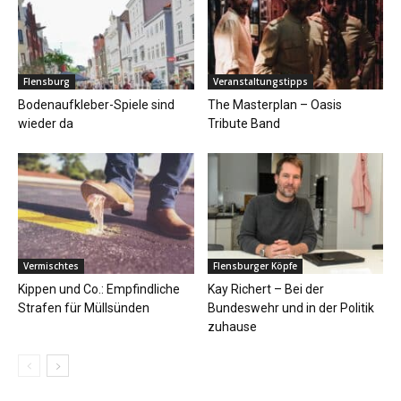
Flensburg
Veranstaltungstipps
Bodenaufkleber-Spiele sind
The Masterplan – Oasis
wieder da
Tribute Band
Vermischtes
Flensburger Köpfe
Kippen und Co.: Empfindliche
Kay Richert – Bei der
Strafen für Müllsünden
Bundeswehr und in der Politik
zuhause