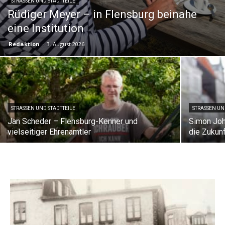
STRASSEN UND STADTTEILE
Rüdiger Meyer – in Flensburg beinahe
eine Institution
Redaktion
-
3. August 2026
STRASSEN UND STADTTEILE
STRASSEN UND
Jan Scheder – Flensburg-Kenner und
Simon Joh
vielseitiger Ehrenamtler
die Zukunf